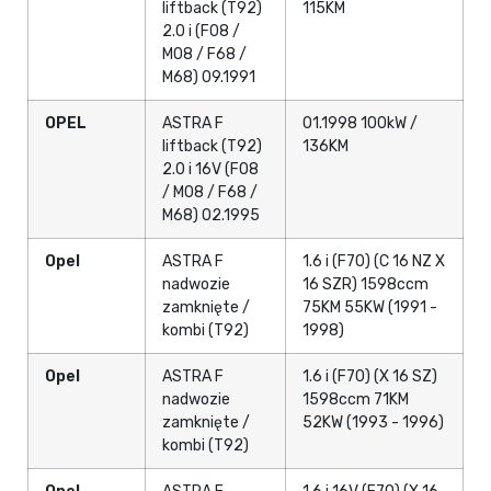
liftback (T92)
115KM
2.0 i (F08 /
M08 / F68 /
M68) 09.1991
OPEL
ASTRA F
01.1998 100kW /
liftback (T92)
136KM
2.0 i 16V (F08
/ M08 / F68 /
M68) 02.1995
Opel
ASTRA F
1.6 i (F70) (C 16 NZ X
nadwozie
16 SZR) 1598ccm
zamknięte /
75KM 55KW (1991 -
kombi (T92)
1998)
Opel
ASTRA F
1.6 i (F70) (X 16 SZ)
nadwozie
1598ccm 71KM
zamknięte /
52KW (1993 - 1996)
kombi (T92)