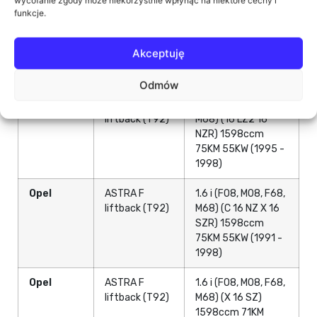
60KW (1992 - 1998)
wycofanie zgody może niekorzystnie wpłynąć na niektóre cechy i
funkcje.
Opel
ASTRA F
1.4 Si (F08, M08,
liftback (T92)
F68, M68) (C 14 SE)
Akceptuję
1389ccm 82KM
60KW (1992 - 1998)
Odmów
Opel
ASTRA F
1.6 (F08, M08, F68,
liftback (T92)
M68) (16 LZ2 16
NZR) 1598ccm
75KM 55KW (1995 -
1998)
Opel
ASTRA F
1.6 i (F08, M08, F68,
liftback (T92)
M68) (C 16 NZ X 16
SZR) 1598ccm
75KM 55KW (1991 -
1998)
Opel
ASTRA F
1.6 i (F08, M08, F68,
liftback (T92)
M68) (X 16 SZ)
1598ccm 71KM