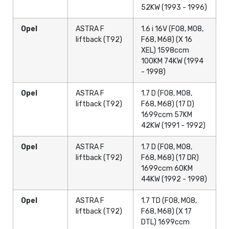
52KW (1993 - 1996)
Opel
ASTRA F
1.6 i 16V (F08, M08,
liftback (T92)
F68, M68) (X 16
XEL) 1598ccm
100KM 74KW (1994
- 1998)
Opel
ASTRA F
1.7 D (F08, M08,
liftback (T92)
F68, M68) (17 D)
1699ccm 57KM
42KW (1991 - 1992)
Opel
ASTRA F
1.7 D (F08, M08,
liftback (T92)
F68, M68) (17 DR)
1699ccm 60KM
44KW (1992 - 1998)
Opel
ASTRA F
1.7 TD (F08, M08,
liftback (T92)
F68, M68) (X 17
DTL) 1699ccm