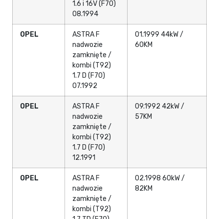
1.6 i 16V (F70)
08.1994
OPEL
ASTRA F
01.1999 44kW /
nadwozie
60KM
zamknięte /
kombi (T92)
1.7 D (F70)
07.1992
OPEL
ASTRA F
09.1992 42kW /
nadwozie
57KM
zamknięte /
kombi (T92)
1.7 D (F70)
12.1991
OPEL
ASTRA F
02.1998 60kW /
nadwozie
82KM
zamknięte /
kombi (T92)