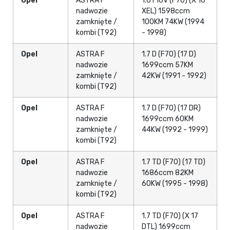
Opel
ASTRA F
1.6 i 16V (F70) (X 16
nadwozie
XEL) 1598ccm
zamknięte /
100KM 74KW (1994
kombi (T92)
- 1998)
Opel
ASTRA F
1.7 D (F70) (17 D)
nadwozie
1699ccm 57KM
zamknięte /
42KW (1991 - 1992)
kombi (T92)
Opel
ASTRA F
1.7 D (F70) (17 DR)
nadwozie
1699ccm 60KM
zamknięte /
44KW (1992 - 1999)
kombi (T92)
Opel
ASTRA F
1.7 TD (F70) (17 TD)
nadwozie
1686ccm 82KM
zamknięte /
60KW (1995 - 1998)
kombi (T92)
Opel
ASTRA F
1.7 TD (F70) (X 17
nadwozie
DTL) 1699ccm