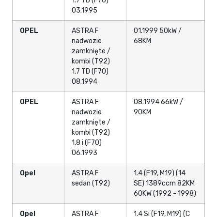
1.7 TD (F70)
03.1995
OPEL
ASTRA F
01.1999 50kW /
nadwozie
68KM
zamknięte /
kombi (T92)
1.7 TD (F70)
08.1994
OPEL
ASTRA F
08.1994 66kW /
nadwozie
90KM
zamknięte /
kombi (T92)
1.8 i (F70)
06.1993
Opel
ASTRA F
1.4 (F19, M19) (14
sedan (T92)
SE) 1389ccm 82KM
60KW (1992 - 1998)
Opel
ASTRA F
1.4 Si (F19, M19) (C