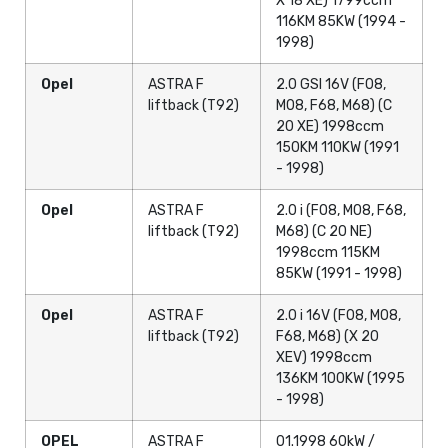
X 18 XE) 1799ccm
116KM 85KW (1994 -
1998)
Opel
ASTRA F
2.0 GSI 16V (F08,
liftback (T92)
M08, F68, M68) (C
20 XE) 1998ccm
150KM 110KW (1991
- 1998)
Opel
ASTRA F
2.0 i (F08, M08, F68,
liftback (T92)
M68) (C 20 NE)
1998ccm 115KM
85KW (1991 - 1998)
Opel
ASTRA F
2.0 i 16V (F08, M08,
liftback (T92)
F68, M68) (X 20
XEV) 1998ccm
136KM 100KW (1995
- 1998)
OPEL
ASTRA F
01.1998 60kW /