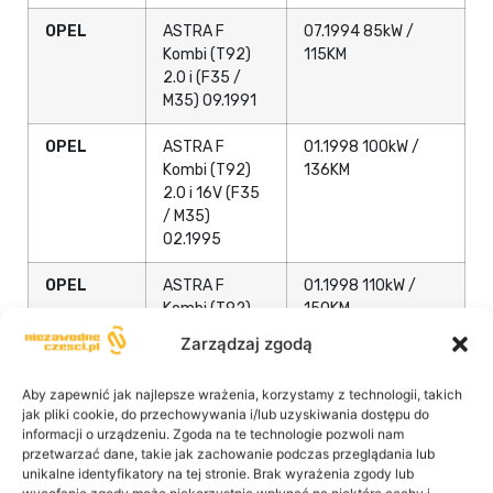
OPEL
ASTRA F
07.1994 85kW /
Kombi (T92)
115KM
2.0 i (F35 /
M35) 09.1991
OPEL
ASTRA F
01.1998 100kW /
Kombi (T92)
136KM
2.0 i 16V (F35
/ M35)
02.1995
OPEL
ASTRA F
01.1998 110kW /
Kombi (T92)
150KM
2.0 i 16V (F35
Zarządzaj zgodą
/ M35)
03.1993
Aby zapewnić jak najlepsze wrażenia, korzystamy z technologii, takich
jak pliki cookie, do przechowywania i/lub uzyskiwania dostępu do
Opel
ASTRA F
1.4 (F08, M08, F68,
informacji o urządzeniu. Zgoda na te technologie pozwoli nam
liftback (T92)
M68) (14 SE)
przetwarzać dane, takie jak zachowanie podczas przeglądania lub
1389ccm 82KM
unikalne identyfikatory na tej stronie. Brak wyrażenia zgody lub