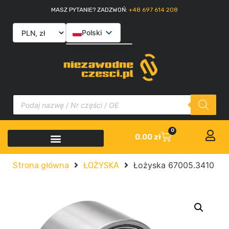
MASZ PYTANIE? ZADZWOŃ:
+48 697 614 208
Polski
English
Slovenčina
Italiano
0
0.00
zł
Łożyska 67005.3410
Strona główna
ŁOŻYSKA