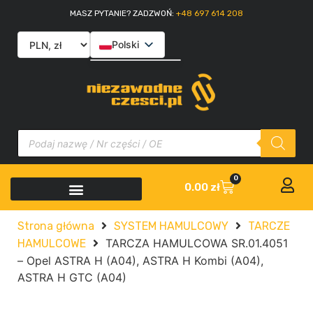
MASZ PYTANIE? ZADZWOŃ:
+48 697 614 208
Polski
English
Slovenčina
Italiano
0
0.00
zł
Strona główna
SYSTEM HAMULCOWY
TARCZE
TARCZA HAMULCOWA SR.01.4051
HAMULCOWE
– Opel ASTRA H (A04), ASTRA H Kombi (A04),
ASTRA H GTC (A04)