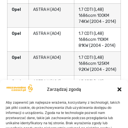
Opel
ASTRA H (A04)
1.7 CDTI (L48)
1686ccm 100KM
74KW (2004 - 2014)
Opel
ASTRA H (A04)
1.7 CDTI (L48)
1686ccm 110KM
81KW (2004 - 2014)
Opel
ASTRA H (A04)
1.7 CDTI (L48)
1686ccm 125KM
92KW (2004 - 2014)
Opel
ASTRA H (A04)
1.7 CDTI (L48)
1686ccm 80KM
Zarządzaj zgodą
59KW (2004 - 2014)
Aby zapewnić jak najlepsze wrażenia, korzystamy z technologii, takich
Opel
ASTRA H (A04)
1.8 (L48) 1796ccm
jak pliki cookie, do przechowywania i/lub uzyskiwania dostępu do
125KM 92KW (2004
informacji o urządzeniu. Zgoda na te technologie pozwoli nam
- 2014)
przetwarzać dane, takie jak zachowanie podczas przeglądania lub
unikalne identyfikatory na tej stronie. Brak wyrażenia zgody lub