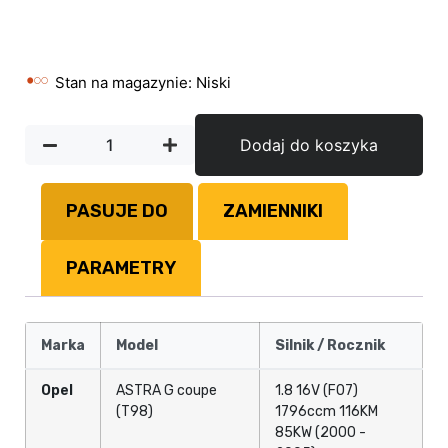
Stan na magazynie: Niski
Dodaj do koszyka
PASUJE DO
ZAMIENNIKI
PARAMETRY
Marka
Model
Silnik / Rocznik
Opel
ASTRA G coupe
1.8 16V (F07)
(T98)
1796ccm 116KM
85KW (2000 -