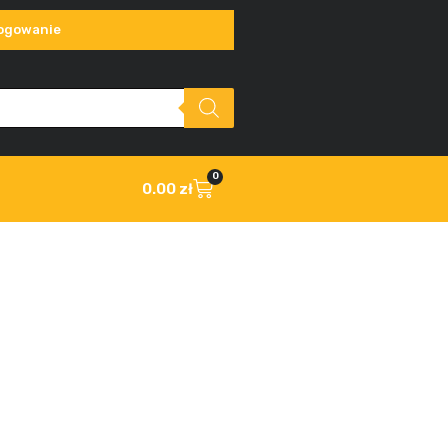
ogowanie
0
0.00
zł