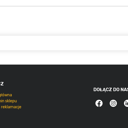
CZ
DOŁĄCZ DO NA
główna
in sklepu
i reklamacje