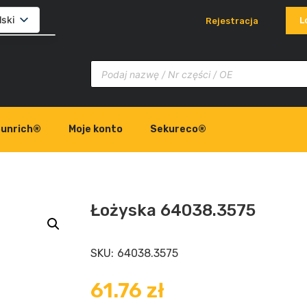
lski
L
Rejestracja
glish
ovenčina
liano
unrich®
Moje konto
Sekureco®
Łożyska 64038.3575
SKU:
64038.3575
61.76
zł