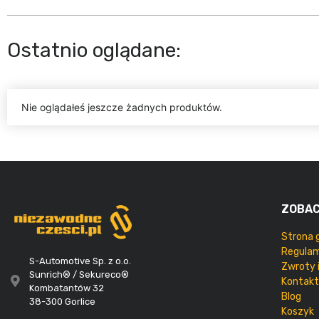
Ostatnio oglądane:
Nie oglądałeś jeszcze żadnych produktów.
ZOBA
Strona 
Regulam
S-Automotive Sp. z o.o.
Zwroty 
Sunrich® / Sekureco®
Kontakt
Kombatantów 32
Blog
38-300 Gorlice
Koszyk