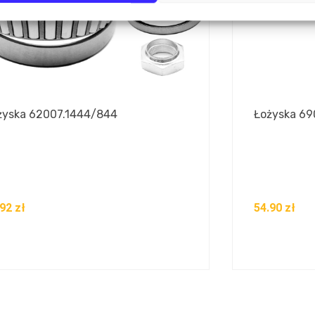
żyska 62007.1444/844
Łożyska 6
.92
zł
54.90
zł