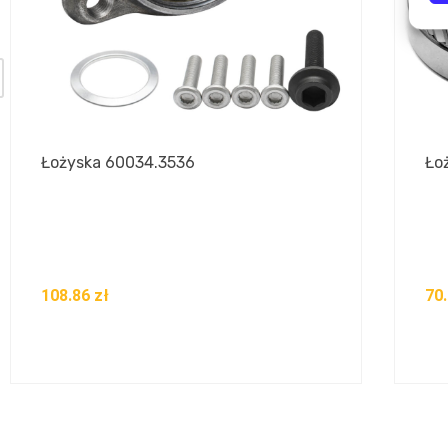
Łożyska 60034.3536
Ło
108.86
zł
70