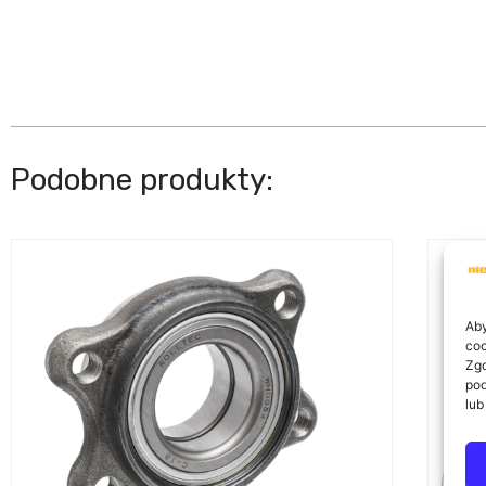
Podobne produkty:
Aby
coo
Zgo
pod
lub