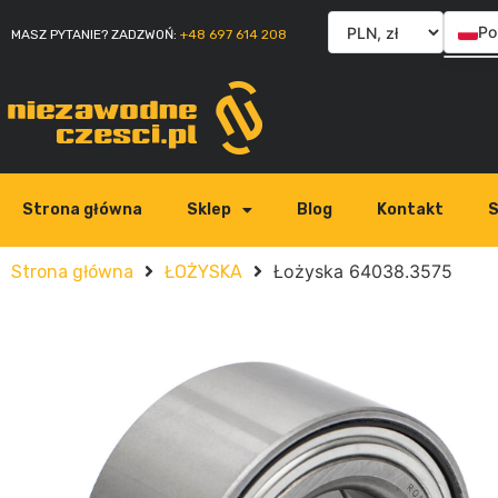
Po
MASZ PYTANIE? ZADZWOŃ:
+48 697 614 208
En
Sl
Ita
Strona główna
Sklep
Blog
Kontakt
S
Łożyska 64038.3575
Strona główna
ŁOŻYSKA