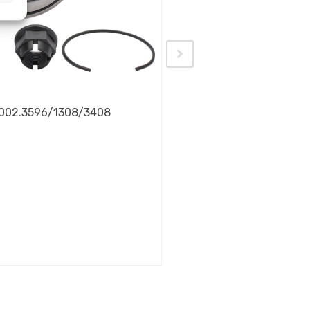
9002.3596/1308/3408
Łożyska 70023.352
224.82
zł