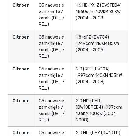
Citroen
C5 nadwozie
1.6 HDi (9HZ (DV6TED4)
zamknięte /
1560ccm 109KM 80KW
kombi (DE_ /
(2004 - 2008)
RE_)
Citroen
C5 nadwozie
1.8 (6FZ (EW7J4)
zamknięte /
1749ccm 116KM 85KW
kombi (DE_ /
(2004 - 2005)
RE_)
Citroen
C5 nadwozie
2.0 (RFJ (EW10A)
zamknięte /
1997ccm 140KM 103KW
kombi (DE_ /
(2004 - 2008)
RE_)
Citroen
C5 nadwozie
2.0 HDi (RHR
zamknięte /
(DW10BTED4) 1997ccm
kombi (DE_ /
136KM 100KW (2004 -
RE_)
2008)
Citroen
C5 nadwozie
2.0 HDi (RHY (DW10TD)