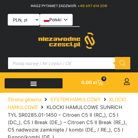
MASZ PYTANIE? ZADZWOŃ:
+48 697 614 208
Polski
English
Slovenčina
Italiano
0
0.00
zł
Strona główna
SYSTEM HAMULCOWY
KLOCKI
KLOCKI HAMULCOWE SUNRICH
HAMULCOWE
TYŁ SR0285.01-1450 – Citroen C5 II (RC_), C5 I
(DC_), C5 I Break (DE_) – Citroen C5 II Break (RE_),
C5 nadwozie zamknięte / kombi (DE_ / RE_), C5 I
Furgon/kombi (DE_)