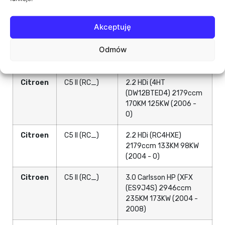
(2004 - 0)
Akceptuję
Citroen
C5 II (RC_)
2.2 HDi (4HP
(DW12BTED4) 2179ccm
Odmów
163KM 120KW (2006 -
0)
Citroen
C5 II (RC_)
2.2 HDi (4HT
(DW12BTED4) 2179ccm
170KM 125KW (2006 -
0)
Citroen
C5 II (RC_)
2.2 HDi (RC4HXE)
2179ccm 133KM 98KW
(2004 - 0)
Citroen
C5 II (RC_)
3.0 Carlsson HP (XFX
(ES9J4S) 2946ccm
235KM 173KW (2004 -
2008)