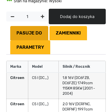
Stan na magazynie: Wysoki
Dodaj do koszyka
PASUJE DO
ZAMIENNIKI
PARAMETRY
Marka
Model
Silnik / Rocznik
Citroen
C5 I (DC_)
1.8 16V (DC6FZB,
DC6FZE) 1749ccm
115KM 85KW (2001 -
2004)
Citroen
C5 I (DC_)
2.0 16V (DCRFNC,
DCRFNF) 1997ccm