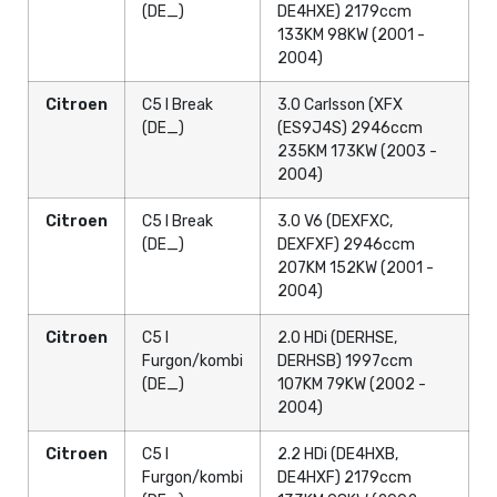
(DE_)
DE4HXE) 2179ccm
133KM 98KW (2001 -
2004)
Citroen
C5 I Break
3.0 Carlsson (XFX
(DE_)
(ES9J4S) 2946ccm
235KM 173KW (2003 -
2004)
Citroen
C5 I Break
3.0 V6 (DEXFXC,
(DE_)
DEXFXF) 2946ccm
207KM 152KW (2001 -
2004)
Citroen
C5 I
2.0 HDi (DERHSE,
Furgon/kombi
DERHSB) 1997ccm
(DE_)
107KM 79KW (2002 -
2004)
Citroen
C5 I
2.2 HDi (DE4HXB,
Furgon/kombi
DE4HXF) 2179ccm