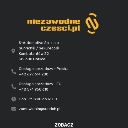
S-Automotive Sp. z o.o.
Sunrich® / Sekureco®
Kombatantów 32
38-300 Gorlice
Obsługa sprzedaży - Polska
+48 697 614 208
Obsługa sprzedaży - EU
+48 574 950 610
Pon-Pt. 8:00 do 16:00
zamowienia@sunrich.pl
ZOBACZ