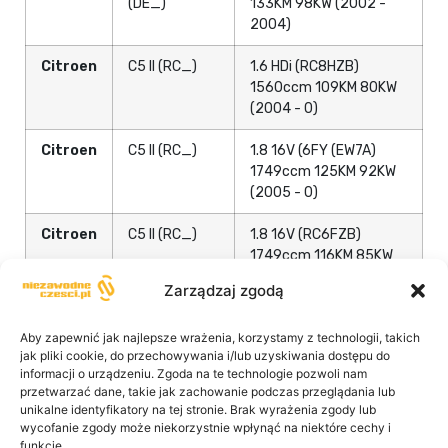
(DE_)
133KM 98KW (2002 -
2004)
Citroen
C5 II (RC_)
1.6 HDi (RC8HZB)
1560ccm 109KM 80KW
(2004 - 0)
Citroen
C5 II (RC_)
1.8 16V (6FY (EW7A)
1749ccm 125KM 92KW
(2005 - 0)
Citroen
C5 II (RC_)
1.8 16V (RC6FZB)
1749ccm 116KM 85KW
(2004 - 2005)
Zarządzaj zgodą
Citroen
C5 II (RC_)
2.0 16V (RCRFJB,
Aby zapewnić jak najlepsze wrażenia, korzystamy z technologii, takich
RCRFJC) 1997ccm
jak pliki cookie, do przechowywania i/lub uzyskiwania dostępu do
140KM 103KW (2004 -
informacji o urządzeniu. Zgoda na te technologie pozwoli nam
0)
przetwarzać dane, takie jak zachowanie podczas przeglądania lub
unikalne identyfikatory na tej stronie. Brak wyrażenia zgody lub
Citroen
C5 II (RC_)
2.0 HDi (RCRHRH)
wycofanie zgody może niekorzystnie wpłynąć na niektóre cechy i
1997ccm 136KM 100KW
funkcje.