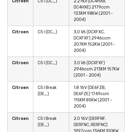
Citroen
C5 I (DC_)
2.2 HDi (DC4HXB,
DC4HXE) 2179ccm
133KM 98KW (2001 -
2004)
Citroen
C5 I (DC_)
3.0 V6 (DCXFXC,
DCXFXF) 2946ccm
207KM 152KW (2001 -
2004)
Citroen
C5 I (DC_)
3.0 V6 (DCXFXF)
2946ccm 213KM 157KW
(2001 - 2004)
Citroen
C5 I Break
1.8 16V (DE6FZB,
(DE_)
DE6FZE) 1749ccm
115KM 85KW (2001 -
2004)
Citroen
C5 I Break
2.0 16V (DERFNF,
(DE_)
DERFNC, RERFNC)
1997ccm 136KM 100KW