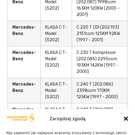
Benz
Model
(202.087) 1998ccm
(S202)
163KM 120KW (2000 -
2001)
Mercedes-
KLASA C T-
C 220 T CDI (202.193)
Benz
Model
2151ccm 125KM 92KW
(S202)
(1997 - 2001)
Mercedes-
KLASA C T-
C 230 T Kompressor
Benz
Model
(202.085) 2295ccm
(S202)
193KM 142KW (1997 -
2000)
Mercedes-
KLASA C T-
C 240 T (202.086)
Benz
Model
2398ccm 170KM
(S202)
125KW (1997 - 2000)
Mercedes-
KLASA C T-
C 240 T (202.088)
Benz
Model
2597ccm 170KM
Zarządzaj zgodą
(S202)
125KW (2000 - 2001)
Aby zapewnić jak najlepsze wrażenia, korzystamy z technologii, takich
Mercedes-
KLASA C T-
C 250 T Turbo-D