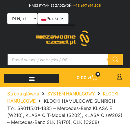
MASZ PYTANIE? ZADZWOŃ:
+48 697 614 208
Polski
English
Slovenčina
Italiano
0
0.00
zł
Strona główna
SYSTEM HAMULCOWY
KLOCKI
KLOCKI HAMULCOWE SUNRICH
HAMULCOWE
TYŁ SR0115.01-1335 – Mercedes-Benz KLASA E
(W210), KLASA C T-Model (S202), KLASA C (W202)
– Mercedes-Benz SLK (R170), CLK (C208)