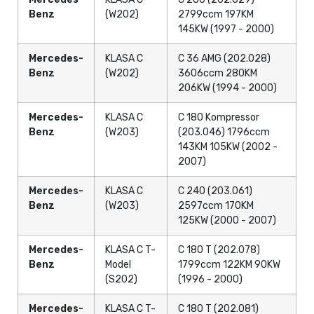
Benz
(W202)
2799ccm 197KM
145KW (1997 - 2000)
Mercedes-
KLASA C
C 36 AMG (202.028)
Benz
(W202)
3606ccm 280KM
206KW (1994 - 2000)
Mercedes-
KLASA C
C 180 Kompressor
Benz
(W203)
(203.046) 1796ccm
143KM 105KW (2002 -
2007)
Mercedes-
KLASA C
C 240 (203.061)
Benz
(W203)
2597ccm 170KM
125KW (2000 - 2007)
Mercedes-
KLASA C T-
C 180 T (202.078)
Benz
Model
1799ccm 122KM 90KW
(S202)
(1996 - 2000)
Mercedes-
KLASA C T-
C 180 T (202.081)