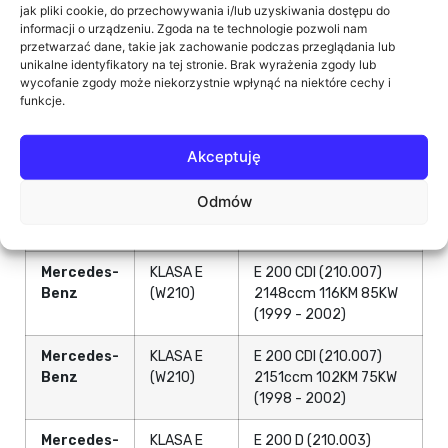
jak pliki cookie, do przechowywania i/lub uzyskiwania dostępu do
Benz
Model
(202.188) 2497ccm
informacji o urządzeniu. Zgoda na te technologie pozwoli nam
(S202)
150KM 110KW (1996 -
przetwarzać dane, takie jak zachowanie podczas przeglądania lub
2001)
unikalne identyfikatory na tej stronie. Brak wyrażenia zgody lub
wycofanie zgody może niekorzystnie wpłynąć na niektóre cechy i
funkcje.
Mercedes-
KLASA C T-
C 280 T (202.089)
Benz
Model
2799ccm 197KM
(S202)
145KW (1997 - 2001)
Akceptuję
Mercedes-
KLASA E
E 200 (210.035)
Odmów
Benz
(W210)
1998ccm 136KM 100KW
(1995 - 2000)
Mercedes-
KLASA E
E 200 CDI (210.007)
Benz
(W210)
2148ccm 116KM 85KW
(1999 - 2002)
Mercedes-
KLASA E
E 200 CDI (210.007)
Benz
(W210)
2151ccm 102KM 75KW
(1998 - 2002)
Mercedes-
KLASA E
E 200 D (210.003)