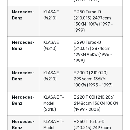
Mercedes-
KLASA E
E 250 Turbo-D
Benz
(W210)
(210.015) 2497ccm
150KM 110KW (1997 -
1999)
Mercedes-
KLASA E
E 290 Turbo-D
Benz
(W210)
(210.017) 2874ccm
129KM 95KW (1996 -
1999)
Mercedes-
KLASA E
E 300 D (210.020)
Benz
(W210)
2996ccm 136KM
100KW (1995 - 1997)
Mercedes-
KLASA E T-
E 220 T CDI (210.206)
Benz
Model
2148ccm 136KM 100KW
(S210)
(1999 - 2003)
Mercedes-
KLASA E T-
E 250 T Turbo-D
Benz
Model
(210.215) 2497ccm