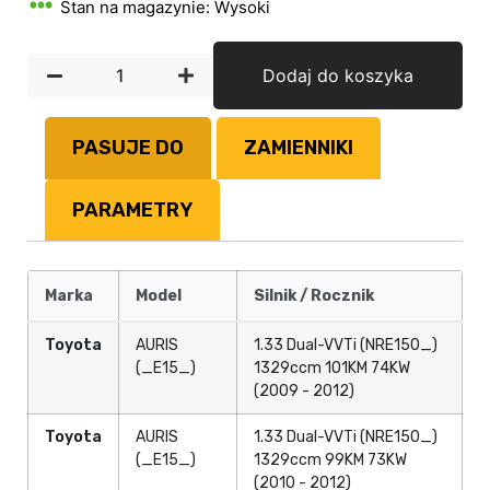
Stan na magazynie: Wysoki
Dodaj do koszyka
PASUJE DO
ZAMIENNIKI
PARAMETRY
Marka
Model
Silnik / Rocznik
Toyota
AURIS
1.33 Dual-VVTi (NRE150_)
(_E15_)
1329ccm 101KM 74KW
(2009 - 2012)
Toyota
AURIS
1.33 Dual-VVTi (NRE150_)
(_E15_)
1329ccm 99KM 73KW
(2010 - 2012)