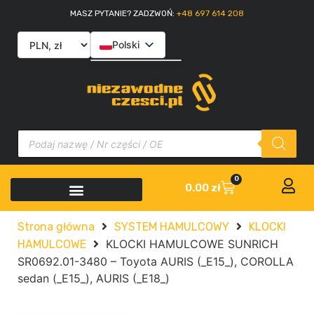
MASZ PYTANIE? ZADZWOŃ:
+48 697 614 208
Polski
English
Slovenčina
Italiano
0
0.00
zł
Strona główna
SYSTEM HAMULCOWY
KLOCKI
KLOCKI HAMULCOWE SUNRICH
HAMULCOWE
SR0692.01-3480 – Toyota AURIS (_E15_), COROLLA
sedan (_E15_), AURIS (_E18_)