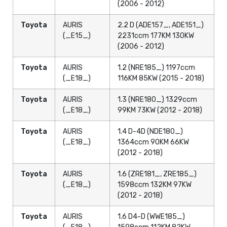
(2006 - 2012)
Toyota
AURIS
2.2 D (ADE157_, ADE151_)
(_E15_)
2231ccm 177KM 130KW
(2006 - 2012)
Toyota
AURIS
1.2 (NRE185_) 1197ccm
(_E18_)
116KM 85KW (2015 - 2018)
Toyota
AURIS
1.3 (NRE180_) 1329ccm
(_E18_)
99KM 73KW (2012 - 2018)
Toyota
AURIS
1.4 D-4D (NDE180_)
(_E18_)
1364ccm 90KM 66KW
(2012 - 2018)
Toyota
AURIS
1.6 (ZRE181_, ZRE185_)
(_E18_)
1598ccm 132KM 97KW
(2012 - 2018)
Toyota
AURIS
1.6 D4-D (WWE185_)