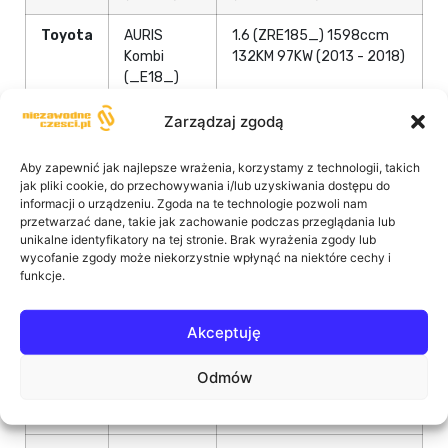
Toyota
AURIS
1.6 (ZRE185_) 1598ccm
Kombi
132KM 97KW (2013 - 2018)
(_E18_)
Toyota
AURIS
1.6 D4-D (WWE185_)
Zarządzaj zgodą
Kombi
1598ccm 112KM 82KW
(_E18_)
(2015 - 2018)
Aby zapewnić jak najlepsze wrażenia, korzystamy z technologii, takich
jak pliki cookie, do przechowywania i/lub uzyskiwania dostępu do
Toyota
AURIS
1.8 Hybrid (ZWE186_)
informacji o urządzeniu. Zgoda na te technologie pozwoli nam
przetwarzać dane, takie jak zachowanie podczas przeglądania lub
Kombi
1798ccm 99KM 73KW
unikalne identyfikatory na tej stronie. Brak wyrażenia zgody lub
(_E18_)
(2013 - 2018)
wycofanie zgody może niekorzystnie wpłynąć na niektóre cechy i
funkcje.
Toyota
AURIS
2.0 D-4D (ADE186_)
Kombi
1998ccm 124KM 91KW
(_E18_)
(2013 - 2015)
Akceptuję
Toyota
COROLLA
1.33 (NRE150) 1329ccm
Odmów
sedan
101KM 74KW (2008 - 2014)
(_E15_)