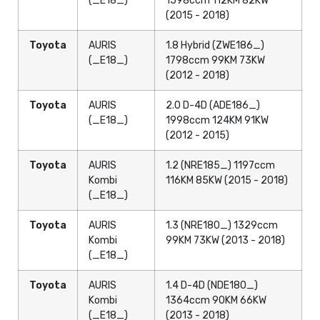
(_E18_)
1598ccm 112KM 82KW
(2015 - 2018)
Toyota
AURIS
1.8 Hybrid (ZWE186_)
(_E18_)
1798ccm 99KM 73KW
(2012 - 2018)
Toyota
AURIS
2.0 D-4D (ADE186_)
(_E18_)
1998ccm 124KM 91KW
(2012 - 2015)
Toyota
AURIS
1.2 (NRE185_) 1197ccm
Kombi
116KM 85KW (2015 - 2018)
(_E18_)
Toyota
AURIS
1.3 (NRE180_) 1329ccm
Kombi
99KM 73KW (2013 - 2018)
(_E18_)
Toyota
AURIS
1.4 D-4D (NDE180_)
Kombi
1364ccm 90KM 66KW
(_E18_)
(2013 - 2018)