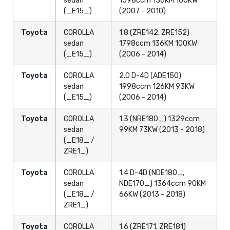
sedan
1598ccm 136KM 100KW
(_E15_)
(2007 - 2010)
Toyota
COROLLA
1.8 (ZRE142, ZRE152)
sedan
1798ccm 136KM 100KW
(_E15_)
(2006 - 2014)
Toyota
COROLLA
2.0 D-4D (ADE150)
sedan
1998ccm 126KM 93KW
(_E15_)
(2006 - 2014)
Toyota
COROLLA
1.3 (NRE180_) 1329ccm
sedan
99KM 73KW (2013 - 2018)
(_E18_ /
ZRE1_)
Toyota
COROLLA
1.4 D-4D (NDE180_,
sedan
NDE170_) 1364ccm 90KM
(_E18_ /
66KW (2013 - 2018)
ZRE1_)
Toyota
COROLLA
1.6 (ZRE171, ZRE181)