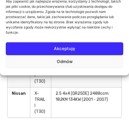
Aby zapewnić jak najlepsze wrażenia, korzystamy z technologii, takich
Nissan
X-
2.2 DCi (YD22DDTi YD22ETI)
jak pliki cookie, do przechowywania i/lub uzyskiwania dostępu do
TRAIL
2184ccm 114KM 84KW (2004 -
informacji o urządzeniu. Zgoda na te technologie pozwoli nam
I
2013)
przetwarzać dane, takie jak zachowanie podczas przeglądania lub
(T30)
unikalne identyfikatory na tej stronie. Brak wyrażenia zgody lub
wycofanie zgody może niekorzystnie wpłynąć na niektóre cechy i
funkcje.
Nissan
X-
2.2 DCi FWD (YD22ETI) 2184ccm
TRAIL
114KM 84KW (2001 - 2004)
I
Akceptuję
(T30)
Odmów
Nissan
X-
2.5 4x4 (QR25DE) 2488ccm
TRAIL
179KM 132KW (2002 - 2013)
I
(T30)
Nissan
X-
2.5 4x4 (QR25DE) 2488ccm
TRAIL
182KM 134KW (2001 - 2007)
I
(T30)