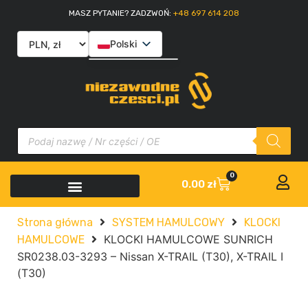
MASZ PYTANIE? ZADZWOŃ:
+48 697 614 208
Polski
English
Slovenčina
Italiano
0
0.00
zł
Strona główna
SYSTEM HAMULCOWY
KLOCKI
KLOCKI HAMULCOWE SUNRICH
HAMULCOWE
SR0238.03-3293 – Nissan X-TRAIL (T30), X-TRAIL I
(T30)