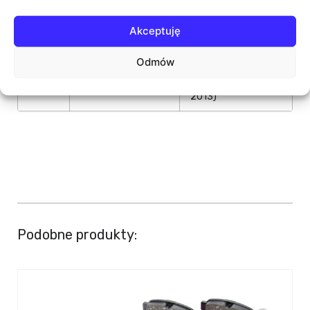
(TD)
1591ccm 124KM
91KW (2009 - 2013)
Akceptuję
Kia
CERATO II sedan
2.0 (G4KD)
Odmów
(TD)
1998ccm 156KM
115KW (2009 -
2013)
Podobne produkty: