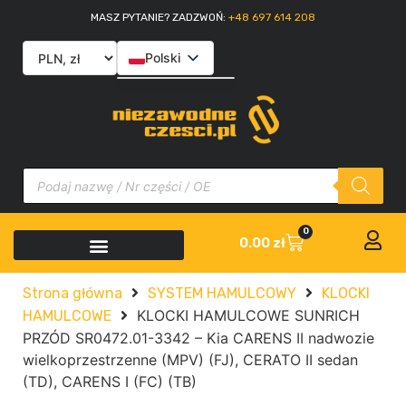
MASZ PYTANIE? ZADZWOŃ:
+48 697 614 208
Polski
English
Slovenčina
Italiano
0
0.00
zł
Strona główna
SYSTEM HAMULCOWY
KLOCKI
KLOCKI HAMULCOWE SUNRICH
HAMULCOWE
PRZÓD SR0472.01-3342 – Kia CARENS II nadwozie
wielkoprzestrzenne (MPV) (FJ), CERATO II sedan
(TD), CARENS I (FC) (TB)