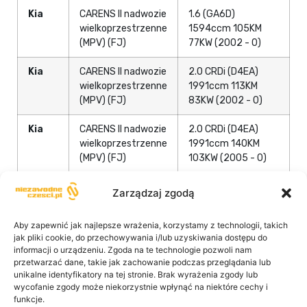
Kia
CARENS II nadwozie
1.6 (GA6D)
wielkoprzestrzenne
1594ccm 105KM
(MPV) (FJ)
77KW (2002 - 0)
Kia
CARENS II nadwozie
2.0 CRDi (D4EA)
wielkoprzestrzenne
1991ccm 113KM
(MPV) (FJ)
83KW (2002 - 0)
Kia
CARENS II nadwozie
2.0 CRDi (D4EA)
wielkoprzestrzenne
1991ccm 140KM
(MPV) (FJ)
103KW (2005 - 0)
Kia
CARENS II nadwozie
2.0 CVVT (G4GC)
Zarządzaj zgodą
wielkoprzestrzenne
1975ccm 139KM
(MPV) (FJ)
102KW (2004 - 0)
Aby zapewnić jak najlepsze wrażenia, korzystamy z technologii, takich
jak pliki cookie, do przechowywania i/lub uzyskiwania dostępu do
Kia
CERATO II sedan
1.6 (G4FC) 1591ccm
informacji o urządzeniu. Zgoda na te technologie pozwoli nam
(TD)
122KM 90KW (2010
przetwarzać dane, takie jak zachowanie podczas przeglądania lub
- 2014)
unikalne identyfikatory na tej stronie. Brak wyrażenia zgody lub
wycofanie zgody może niekorzystnie wpłynąć na niektóre cechy i
funkcje.
Kia
CERATO II sedan
1.6 CVVT (G4FC)