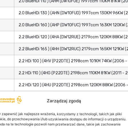
2.0 BlueHDi 110 ) (AHM (DW10FUE) 1997ccm 110KM 81KW (20
2.0 BlueHDi 130 ) (AHN (DW10FUD) 1997ccm 130KM 96KW (2
2.0 BlueHDi 160 ) (AHP (DW10FUC) 1997ccm 163KM 120KW (
2.2 BlueHDi 120 ) (4HA (DW12RUE) 2179ccm 120KM 88KW (2
2.2 BlueHDi 165 ) (4HH (DW12RUC) 2179ccm 165KM 121KW (
2.2 HDi 100 ) (4HV (P22DTE) 2198ccm 101KM 74KW (2006 -
2.2 HDi 110 ) (4HG (P22DTE) 2198ccm 110KM 81KW (2011 - 
2.2 HDi 120 ) (4HU (P22DTE) 2198ccm 120KM 88KW (2006 -
2.2 HDi 130 ) (4HH (P22DTE) 2198ccm 130KM 96KW (2011 - 
Zarządzaj zgodą
2.2 HDi 130 4x4 ) (4HH (P22DTE) 2198ccm 130KM 96KW (20
 zapewnić jak najlepsze wrażenia, korzystamy z technologii, takich jak pliki
kie, do przechowywania i/lub uzyskiwania dostępu do informacji o urządzeniu.
2.2 HDi 150 ) (4HJ (P22DTE) 2198ccm 150KM 110KW (2011 -
da na te technologie pozwoli nam przetwarzać dane, takie jak zachowanie