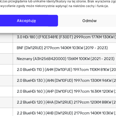
czas przeglądania lub unikalne identyfikatory na tej stronie. Brak wyrażenia zg
3.0 HDi 145 ) (F30DTE (F1CE3481N) 2999ccm 146KM 107KW
 wycofanie zgody może niekorzystnie wpłynąć na niektóre cechy i funkcje.
3.0 HDi 155 ) (F1CE0481D (F30DT) 2999ccm 156KM 115KW 
Akceptuję
Odmów
3.0 HDi 160 ) (F1CE0481D (F30DT) 2999ccm 157KM 116KW (
3.0 HDi 180 ) (F1CE3481E (F30DT) 2999ccm 177KM 130KW (
BNF (DW12RUD) 2179ccm 140KM 103KW (2019 - 2023)
Nieznany (A3H256B42G000) 136KM 100KW (2021 - 2023)
2.0 BlueHDi 110 ) (AHM (DW10FUE) 1997ccm 110KM 81KW (20
2.0 BlueHDi 130 ) (AHN (DW10FUD) 1997ccm 130KM 96KW (2
2.0 BlueHDi 160 ) (AHP (DW10FUC) 1997ccm 163KM 120KW (
2.2 BlueHDi 120 ) (4HA (DW12RUE) 2179ccm 120KM 88KW (2
2.2 BlueHDi 140 ) (4HB (DW12RUD) 2179ccm 140KM 103KW (