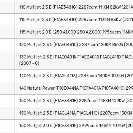
110 Multijet 2,3 D (F1AE3481G) 2287ccm 111KM 82KW (2014 
110 Multijet 2,3 D (F1AE3481G) 2287ccm 113KM 83KW (2011
115 Multijet 2,0 D (250 A1.000 250 A2.000) 1956ccm 116KM
120 Multijet 2,3 D (F1AE0481D) 2287ccm 120KM 88KW (200
130 Multijet 2,3 D (F1AE0481N F1AE3481D F1AGL411D F1A
(2007 - 0)
140 Multijet 2,3 D (F1AGL4113) 2287ccm 140KM 103KW (201
140 Natural Power (F1CE0441A F1CFA401A F1CFA401C) 29
150 Multijet 2,3 D (F1AE3481E) 2287ccm 148KM 109KW (201
150 Multijet 2,3 D (F1AGL411A F1AGL411C) 2287ccm 150KM 
150 Multijet 3,0 D (F1CE3481N) 2999ccm 146KM 107KW (20