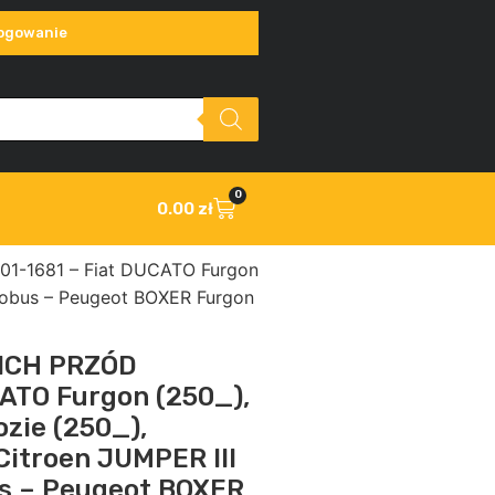
ogowanie
0
0.00
zł
-1681 – Fiat DUCATO Furgon
utobus – Peugeot BOXER Furgon
ICH PRZÓD
ATO Furgon (250_),
zie (250_),
itroen JUMPER III
us – Peugeot BOXER