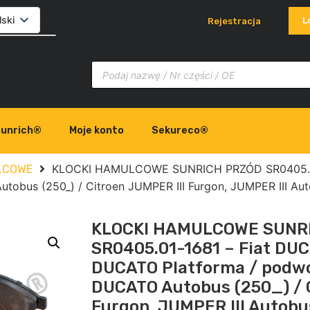
lski
L
Rejestracja
glish
ovenčina
liano
unrich®
Moje konto
Sekureco®
KLOCKI HAMULCOWE SUNRICH PRZÓD SR0405.01
LCOWE
tobus (250_) / Citroen JUMPER III Furgon, JUMPER III A
KLOCKI HAMULCOWE SUNR
SR0405.01-1681 – Fiat DUC
DUCATO Platforma / podwo
DUCATO Autobus (250_) / C
Furgon, JUMPER III Autob