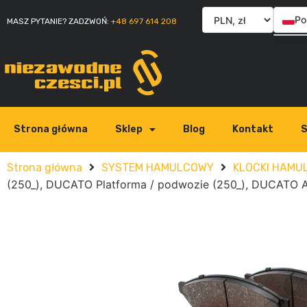
Po
MASZ PYTANIE? ZADZWOŃ:
+48 697 614 208
En
Sl
Ita
Strona główna
Sklep
Blog
Kontakt
S
Strona główna
SYSTEM HAMULCOWY
KLOCKI HAMU
(250_), DUCATO Platforma / podwozie (250_), DUCATO Au