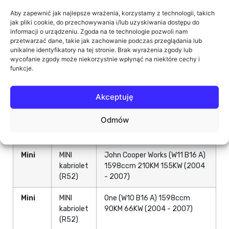
R53)
Aby zapewnić jak najlepsze wrażenia, korzystamy z technologii, takich
jak pliki cookie, do przechowywania i/lub uzyskiwania dostępu do
Mini
MINI
Cooper (W10 B16 A) 1598ccm
informacji o urządzeniu. Zgoda na te technologie pozwoli nam
kabriolet
116KM 85KW (2004 - 2008)
przetwarzać dane, takie jak zachowanie podczas przeglądania lub
(R52)
unikalne identyfikatory na tej stronie. Brak wyrażenia zgody lub
wycofanie zgody może niekorzystnie wpłynąć na niektóre cechy i
funkcje.
Mini
MINI
Cooper S (W11 B16 A) 1598ccm
kabriolet
163KM 120KW (2004 - 2007)
(R52)
Akceptuję
Mini
MINI
Cooper S (W11 B16 A) 1598ccm
Odmów
kabriolet
170KM 125KW (2004 - 2007)
(R52)
Mini
MINI
John Cooper Works (W11 B16 A)
kabriolet
1598ccm 210KM 155KW (2004
(R52)
- 2007)
Mini
MINI
One (W10 B16 A) 1598ccm
kabriolet
90KM 66KW (2004 - 2007)
(R52)