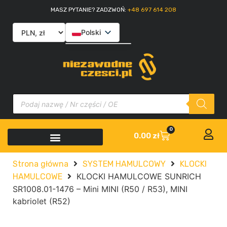
MASZ PYTANIE? ZADZWOŃ:
+48 697 614 208
Polski
English
Slovenčina
Italiano
0
0.00
zł
Strona główna
SYSTEM HAMULCOWY
KLOCKI
KLOCKI HAMULCOWE SUNRICH
HAMULCOWE
SR1008.01-1476 – Mini MINI (R50 / R53), MINI
kabriolet (R52)