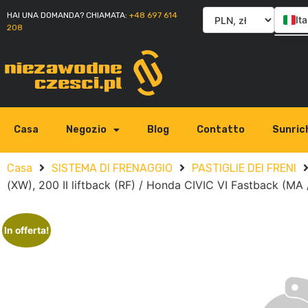
HAI UNA DOMANDA? CHIAMATA:
+48 697 614
Ita
208
Po
En
Sl
Casa
Negozio
Blog
Contatto
Sunric
Casa
SISTEMA DI FRENAGGIO
PASTIGLIE DEI FRENI
(XW), 200 II liftback (RF) / Honda CIVIC VI Fastback (MA
In offerta!