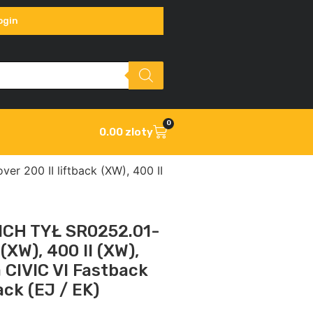
ogin
0
0.00
zloty
200 II liftback (XW), 400 II
CH TYŁ SR0252.01-
(XW), 400 II (XW),
a CIVIC VI Fastback
ack (EJ / EK)