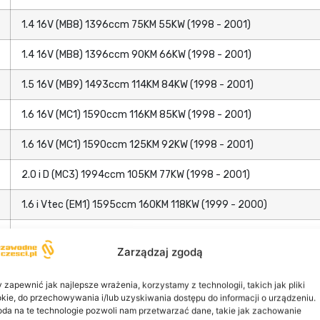
1.4 16V (MB8) 1396ccm 75KM 55KW (1998 - 2001)
1.4 16V (MB8) 1396ccm 90KM 66KW (1998 - 2001)
1.5 16V (MB9) 1493ccm 114KM 84KW (1998 - 2001)
1.6 16V (MC1) 1590ccm 116KM 85KW (1998 - 2001)
1.6 16V (MC1) 1590ccm 125KM 92KW (1998 - 2001)
2.0 i D (MC3) 1994ccm 105KM 77KW (1998 - 2001)
1.6 i Vtec (EM1) 1595ccm 160KM 118KW (1999 - 2000)
1.4 i (MA8, MB2) 1396ccm 75KM 55KW (1995 - 2001)
Zarządzaj zgodą
1.4 i (MA8, MB2) 1396ccm 90KM 66KW (1995 - 2001)
 zapewnić jak najlepsze wrażenia, korzystamy z technologii, takich jak pliki
1.5 16V (MB3) 1493ccm 114KM 84KW (1997 - 2001)
kie, do przechowywania i/lub uzyskiwania dostępu do informacji o urządzeniu.
da na te technologie pozwoli nam przetwarzać dane, takie jak zachowanie