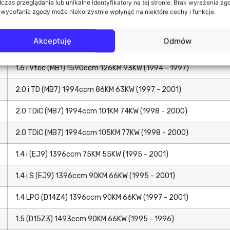
czas przeglądania lub unikalne identyfikatory na tej stronie. Brak wyrażenia zg
1.5 i Vtec-E (MA9) 1493ccm 90KM 66KW (1994 - 1997)
 wycofanie zgody może niekorzystnie wpłynąć na niektóre cechy i funkcje.
1.6 16V (MB4) 1590ccm 116KM 85KW (1997 - 2001)
Akceptuję
Odmów
1.6 i (MB1) 1590ccm 113KM 83KW (1994 - 1997)
1.6 i Vtec (MB1) 1590ccm 126KM 93KW (1994 - 1997)
2.0 i TD (MB7) 1994ccm 86KM 63KW (1997 - 2001)
2.0 TDiC (MB7) 1994ccm 101KM 74KW (1998 - 2000)
2.0 TDiC (MB7) 1994ccm 105KM 77KW (1998 - 2000)
1.4 i (EJ9) 1396ccm 75KM 55KW (1995 - 2001)
1.4 i S (EJ9) 1396ccm 90KM 66KW (1995 - 2001)
1.4 LPG (D14Z4) 1396ccm 90KM 66KW (1997 - 2001)
1.5 (D15Z3) 1493ccm 90KM 66KW (1995 - 1996)