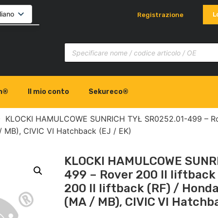
liano
L
Registrazione
lski
glish
ovenčina
h®
Il mio conto
Sekureco®
KLOCKI HAMULCOWE SUNRICH TYŁ SR0252.01-499 – Rover 
 / MB), CIVIC VI Hatchback (EJ / EK)
KLOCKI HAMULCOWE SUNRI
499 – Rover 200 II liftback 
200 II liftback (RF) / Hond
(MA / MB), CIVIC VI Hatchb