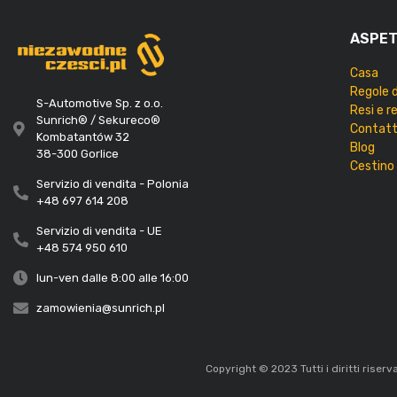
ASPE
Casa
Regole 
S-Automotive Sp. z o.o.
Resi e r
Sunrich® / Sekureco®
Contat
Kombatantów 32
Blog
38-300 Gorlice
Cestino
Servizio di vendita - Polonia
+48 697 614 208
Servizio di vendita - UE
+48 574 950 610
lun-ven dalle 8:00 alle 16:00
zamowienia@sunrich.pl
Copyright © 2023 Tutti i diritti riser