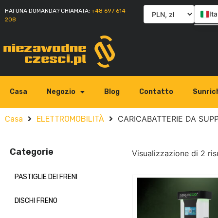
HAI UNA DOMANDA? CHIAMATA:
+48 697 614
Ita
208
Po
En
Sl
Casa
Negozio
Blog
Contatto
Sunric
CARICABATTERIE DA SUP
Casa
ELETTROMOBILITÀ
Categorie
Visualizzazione di 2 risu
PASTIGLIE DEI FRENI
DISCHI FRENO