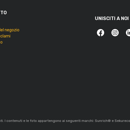
TTO
UNISCITI A NOI
del negozio
eclami
to
vati. I contenuti e le foto appartengono ai seguenti marchi: Sunrich® e Sekure