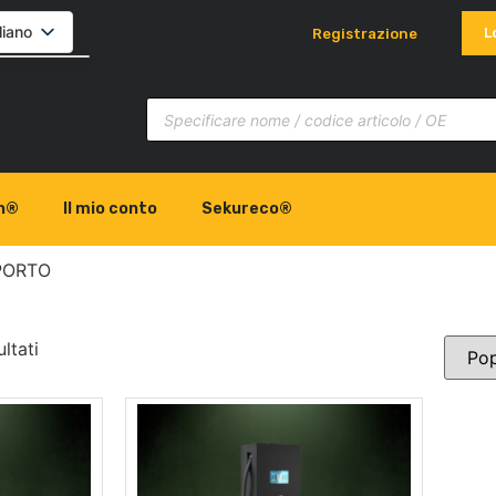
liano
L
Registrazione
lski
glish
ovenčina
h®
Il mio conto
Sekureco®
PORTO
ltati