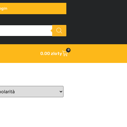
ogin
0
0.00
zloty