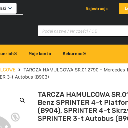
lski
L
Rejestracja
glish
ovenčina
liano
unrich®
Moje konto
Sekureco®
TARCZA HAMULCOWA SR.01.2790 – Mercedes-Be
ULCOWE
ER 3-t Autobus (B903)
TARCZA HAMULCOWA SR.01
Benz SPRINTER 4-t Platfo
(B904), SPRINTER 4-t Skrz
SPRINTER 3-t Autobus (B9