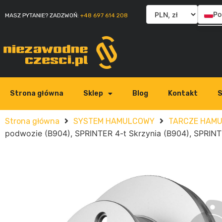
Po
MASZ PYTANIE? ZADZWOŃ:
+48 697 614 208
En
Sl
Ita
Strona główna
Sklep
Blog
Kontakt
S
Strona główna
SYSTEM HAMULCOWY
TARCZE HAM
podwozie (B904), SPRINTER 4-t Skrzynia (B904), SPRINT