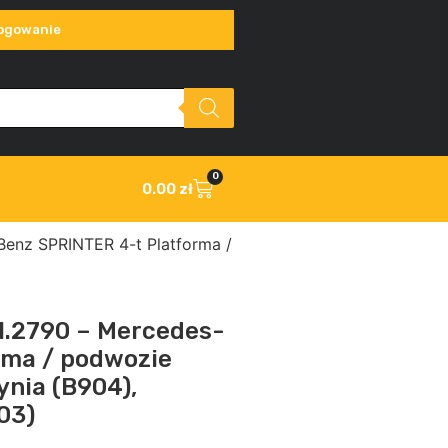
ogowanie
0
0.00
zł
nz SPRINTER 4-t Platforma /
.2790 – Mercedes-
rma / podwozie
ynia (B904),
03)