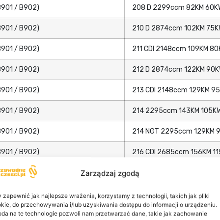
B901 / B902)
208 D 2299ccm 82KM 60KW
B901 / B902)
210 D 2874ccm 102KM 75KW
B901 / B902)
211 CDI 2148ccm 109KM 80
B901 / B902)
212 D 2874ccm 122KM 90KW
B901 / B902)
213 CDI 2148ccm 129KM 95
B901 / B902)
214 2295ccm 143KM 105KW
B901 / B902)
214 NGT 2295ccm 129KM 9
B901 / B902)
216 CDI 2685ccm 156KM 11
208 CDI 2148ccm 82KM 60
Zarządzaj zgodą
208 D 2299ccm 79KM 58KW
 zapewnić jak najlepsze wrażenia, korzystamy z technologii, takich jak pliki
kie, do przechowywania i/lub uzyskiwania dostępu do informacji o urządzeniu.
208 D 2299ccm 82KM 60KW
da na te technologie pozwoli nam przetwarzać dane, takie jak zachowanie