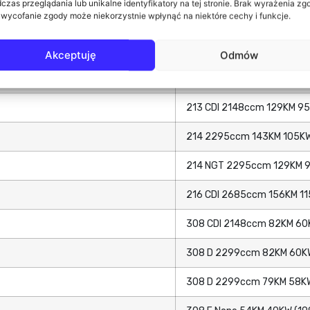
czas przeglądania lub unikalne identyfikatory na tej stronie. Brak wyrażenia zg
 wycofanie zgody może niekorzystnie wpłynąć na niektóre cechy i funkcje.
210 D 2874ccm 102KM 75KW
211 CDI 2148ccm 109KM 80
Akceptuję
Odmów
212 D 2874ccm 122KM 90KW
213 CDI 2148ccm 129KM 95
214 2295ccm 143KM 105KW
214 NGT 2295ccm 129KM 9
216 CDI 2685ccm 156KM 11
308 CDI 2148ccm 82KM 60
308 D 2299ccm 82KM 60KW
308 D 2299ccm 79KM 58KW