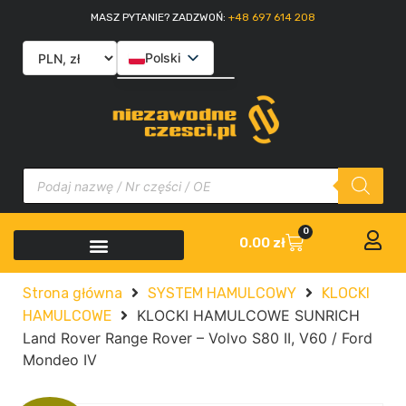
MASZ PYTANIE? ZADZWOŃ:
+48 697 614 208
Polski
English
Slovenčina
Italiano
0
0.00
zł
Strona główna
SYSTEM HAMULCOWY
KLOCKI
KLOCKI HAMULCOWE SUNRICH
HAMULCOWE
Land Rover Range Rover – Volvo S80 II, V60 / Ford
Mondeo IV