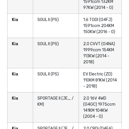
1591ccm 132KM
97KW (2014 - 0)
Kia
SOUL II (PS)
1.6 TGDI (G4FJ)
1591ccm 204KM
150KW (2016 - 0)
Kia
SOUL II (PS)
2.0 CVVT (G4NA)
1999ccm 154KM
113KW (2014 -
2018)
Kia
SOUL II (PS)
EV Electric (ZD)
110KM 81KW (2014
- 2018)
Kia
SPORTAGE II (JE_ /
2.0 16V 4WD
KM)
(G4GC) 1975ccm
141KM 104KW
(2004 - 0)
Kia
SPORTAGE II (JE_ /
2.0 CRDi (D4EA)