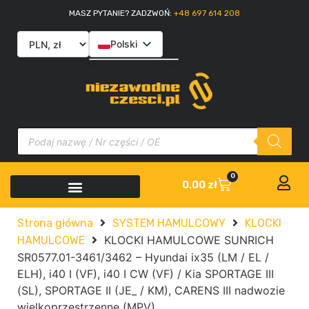
MASZ PYTANIE? ZADZWOŃ:
+48 697 614 208
Polski
English
Slovenčina
Italiano
0
0.00
zł
Strona główna
SYSTEM HAMULCOWY
KLOCKI
KLOCKI HAMULCOWE SUNRICH
HAMULCOWE
SR0577.01-3461/3462 – Hyundai ix35 (LM / EL /
ELH), i40 I (VF), i40 I CW (VF) / Kia SPORTAGE III
(SL), SPORTAGE II (JE_ / KM), CARENS III nadwozie
wielkoprzestrzenne (MPV)