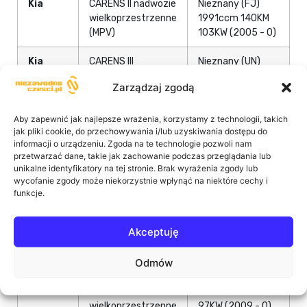
Kia
CARENS II nadwozie
Nieznany (FJ)
wielkoprzestrzenne
1991ccm 140KM
(MPV)
103KW (2005 - 0)
Kia
CARENS III
Nieznany (UN)
nadwozie
1582ccm 116KM
Zarządzaj zgodą
wielkoprzestrzenne
85KW (2010 - 0)
(MPV)
Aby zapewnić jak najlepsze wrażenia, korzystamy z technologii, takich
jak pliki cookie, do przechowywania i/lub uzyskiwania dostępu do
Kia
CARENS III
Nieznany (UN)
informacji o urządzeniu. Zgoda na te technologie pozwoli nam
nadwozie
1582ccm 128KM
przetwarzać dane, takie jak zachowanie podczas przeglądania lub
wielkoprzestrzenne
94KW (2010 - 0)
unikalne identyfikatory na tej stronie. Brak wyrażenia zgody lub
(MPV)
wycofanie zgody może niekorzystnie wpłynąć na niektóre cechy i
funkcje.
Kia
CARENS III
Nieznany (UN)
nadwozie
1591ccm 126KM
Akceptuję
wielkoprzestrzenne
93KW (2010 - 0)
(MPV)
Odmów
Kia
CARENS III
Nieznany (UN)
nadwozie
1591ccm 132KM
wielkoprzestrzenne
97KW (2009 - 0)