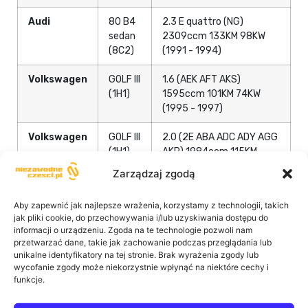
Audi
80 B4
2.3 E quattro (NG)
sedan
2309ccm 133KM 98KW
(8C2)
(1991 - 1994)
Volkswagen
GOLF III
1.6 (AEK AFT AKS)
(1H1)
1595ccm 101KM 74KW
(1995 - 1997)
Volkswagen
GOLF III
2.0 (2E ABA ADC ADY AGG
(1H1)
AKR) 1984ccm 115KM
85KW (1991 - 1997)
Zarządzaj zgodą
Volkswagen
GOLF III
2.0 GTI 16V (ABF)
Aby zapewnić jak najlepsze wrażenia, korzystamy z technologii, takich
(1H1)
1984ccm 150KM 110KW
jak pliki cookie, do przechowywania i/lub uzyskiwania dostępu do
(1992 - 1997)
informacji o urządzeniu. Zgoda na te technologie pozwoli nam
przetwarzać dane, takie jak zachowanie podczas przeglądania lub
Volkswagen
GOLF III
2.8 VR6 (AAA) 2792ccm
unikalne identyfikatory na tej stronie. Brak wyrażenia zgody lub
(1H1)
174KM 128KW (1992 -
wycofanie zgody może niekorzystnie wpłynąć na niektóre cechy i
funkcje.
1997)