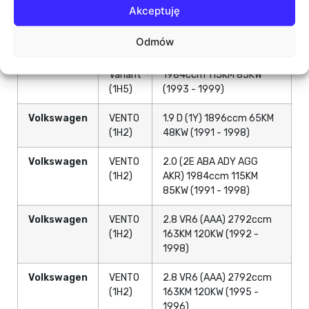
Volkswagen
GOLF III
2.0 GTI (ABF) 1984ccm
Akceptuję
Van
150KM 110KW (1991 -
(1H1)
1997)
Odmów
Volkswagen
GOLF III
2.0 (2E ADY AGG AKR)
Variant
1984ccm 115KM 85KW
(1H5)
(1993 - 1999)
Volkswagen
VENTO
1.9 D (1Y) 1896ccm 65KM
(1H2)
48KW (1991 - 1998)
Volkswagen
VENTO
2.0 (2E ABA ADY AGG
(1H2)
AKR) 1984ccm 115KM
85KW (1991 - 1998)
Volkswagen
VENTO
2.8 VR6 (AAA) 2792ccm
(1H2)
163KM 120KW (1992 -
1998)
Volkswagen
VENTO
2.8 VR6 (AAA) 2792ccm
(1H2)
163KM 120KW (1995 -
1996)