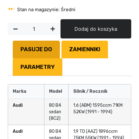
Stan na magazynie: Średni
Dodaj do koszyka
PASUJE DO
ZAMIENNIKI
PARAMETRY
Marka
Model
Silnik / Rocznik
Audi
80 B4
1.6 (ABM) 1595ccm 71KM
sedan
52KW (1991 - 1994)
(8C2)
Audi
80 B4
1.9 TD (AAZ) 1896ccm
sedan
75KM 55KW (1991 - 1994)