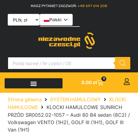
MASZ PYTANIE? ZADZWOŃ:
+48 697 614 208
Polski
English
Slovenčina
Italiano
0
0.00
zł
Strona główna
SYSTEM HAMULCOWY
KLOCKI
KLOCKI HAMULCOWE SUNRICH
HAMULCOWE
PRZÓD SR0052.02-1057 – Audi 80 B4 sedan (8C2) /
Volkswagen VENTO (1H2), GOLF III (1H1), GOLF III
Van (1H1)