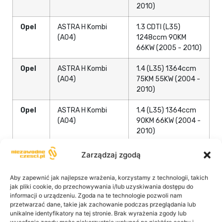
2010)
Opel
ASTRA H Kombi
1.3 CDTI (L35)
(A04)
1248ccm 90KM
66KW (2005 - 2010)
Opel
ASTRA H Kombi
1.4 (L35) 1364ccm
(A04)
75KM 55KW (2004 -
2010)
Opel
ASTRA H Kombi
1.4 (L35) 1364ccm
(A04)
90KM 66KW (2004 -
2010)
Opel
ASTRA H Kombi
1.4 LPG (L35)
Zarządzaj zgodą
(A04)
1364ccm 90KM
66KW (2009 - 2010)
Aby zapewnić jak najlepsze wrażenia, korzystamy z technologii, takich
jak pliki cookie, do przechowywania i/lub uzyskiwania dostępu do
Opel
ASTRA H Kombi
1.6 (L35) 1598ccm
informacji o urządzeniu. Zgoda na te technologie pozwoli nam
(A04)
105KM 77KW (2004
przetwarzać dane, takie jak zachowanie podczas przeglądania lub
unikalne identyfikatory na tej stronie. Brak wyrażenia zgody lub
- 2010)