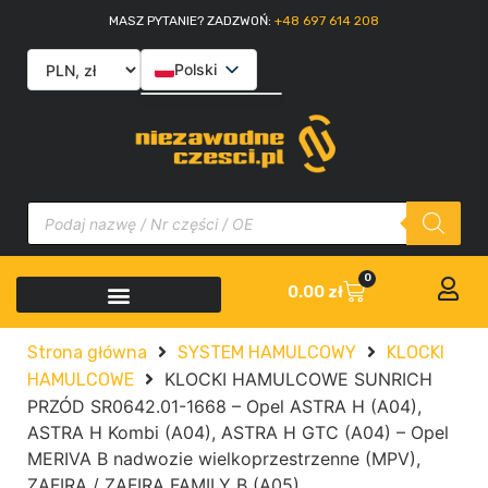
MASZ PYTANIE? ZADZWOŃ:
+48 697 614 208
Polski
English
Slovenčina
Italiano
0
0.00
zł
Strona główna
SYSTEM HAMULCOWY
KLOCKI
KLOCKI HAMULCOWE SUNRICH
HAMULCOWE
PRZÓD SR0642.01-1668 – Opel ASTRA H (A04),
ASTRA H Kombi (A04), ASTRA H GTC (A04) – Opel
MERIVA B nadwozie wielkoprzestrzenne (MPV),
ZAFIRA / ZAFIRA FAMILY B (A05)