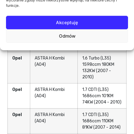
wycofanie zgody może niekorzystnie wpłynąć na niektóre cechy i
funkcje.
Opel
ASTRA H Kombi
1.6 (L35) 1598ccm
(A04)
116KM 85KW (2006
- 2014)
Akceptuję
Opel
ASTRA H Kombi
1.6 LPG (L35)
Odmów
(A04)
1598ccm 116KM
85KW (2009 - 2010)
Opel
ASTRA H Kombi
1.6 Turbo (L35)
(A04)
1598ccm 180KM
132KW (2007 -
2010)
Opel
ASTRA H Kombi
1.7 CDTI (L35)
(A04)
1686ccm 101KM
74KW (2004 - 2010)
Opel
ASTRA H Kombi
1.7 CDTI (L35)
(A04)
1686ccm 110KM
81KW (2007 - 2014)