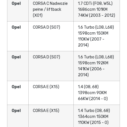
Opel
CORSA C Nadwozie
1.7 CDTi (F08, W5L)
pełne / liftback
1686ccm 101KM
(X01)
74KW (2003 - 2012)
Opel
CORSA D (S07)
1.6 Turbo (L08, L68)
1598ccm 150KM
110KW (2007 -
2014)
Opel
CORSA D (S07)
1.6 Turbo (L08, L68)
1598ccm 192KM
141KW (2006 -
2014)
Opel
CORSA E (X15)
1.4 (08, 68)
1398ccm 90KM
66KW (2014 - 0)
Opel
CORSA E (X15)
1.4 Turbo (08, 68)
1364ccm 150KM
110KW (2015 - 0)