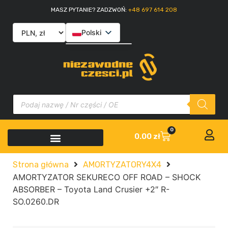
MASZ PYTANIE? ZADZWOŃ:
+48 697 614 208
Polski
English
Slovenčina
Italiano
0
0.00
zł
Strona główna
AMORTYZATORY4X4
AMORTYZATOR SEKURECO OFF ROAD – SHOCK
ABSORBER – Toyota Land Crusier +2″ R-
SO.0260.DR