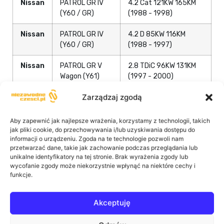
Nissan
PATROL GR IV
4.2 Cat 121KW 165KM
(Y60 / GR)
(1988 - 1998)
Nissan
PATROL GR IV
4.2 D 85KW 116KM
(Y60 / GR)
(1988 - 1997)
Nissan
PATROL GR V
2.8 TDiC 96KW 131KM
Wagon (Y61)
(1997 - 2000)
Zarządzaj zgodą
Nissan
PATROL GR V
3.0 Dti 116KW 158 KM
Wagon (Y61)
(2000 - 0)
Aby zapewnić jak najlepsze wrażenia, korzystamy z technologii, takich
jak pliki cookie, do przechowywania i/lub uzyskiwania dostępu do
informacji o urządzeniu. Zgoda na te technologie pozwoli nam
przetwarzać dane, takie jak zachowanie podczas przeglądania lub
unikalne identyfikatory na tej stronie. Brak wyrażenia zgody lub
wycofanie zgody może niekorzystnie wpłynąć na niektóre cechy i
funkcje.
Akceptuję
Podobne produkty: