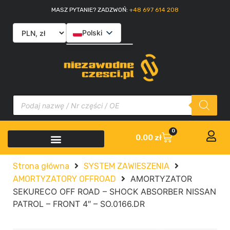
MASZ PYTANIE? ZADZWOŃ:
+48 697 614 208
Polski
English
Slovenčina
Italiano
0
0.00
zł
Strona główna
SYSTEM ZAWIESZENIA
AMORTYZATOR
AMORTYZATORY OFFROAD
SEKURECO OFF ROAD – SHOCK ABSORBER NISSAN
PATROL – FRONT 4″ – SO.0166.DR